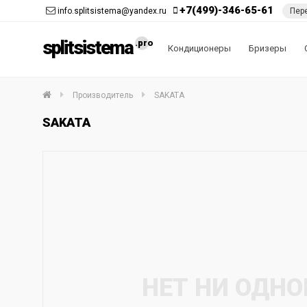
+7(499)-346-65-61
info.splitsistema@yandex.ru
Пер
splitsistema
Кондиционеры
Бризеры
Производитель
SAKATA
SAKATA
НЕТ НИ ОДНО