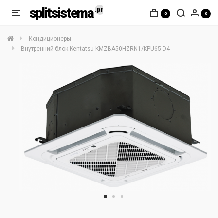
splitsistema
0
0
Кондиционеры
Внутренний блок Kentatsu KMZBA50HZRN1/KPU65-D4