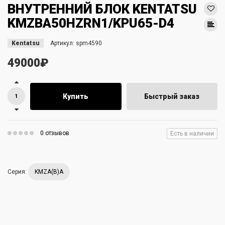
ВНУТРЕННИЙ БЛОК KENTATSU
KMZBA50HZRN1/KPU65-D4
Kentatsu
Артикул:
spm4590
49000₽
Купить
Быстрый заказ
0 отзывов
Есть в наличии
Серия:
KMZA(B)A