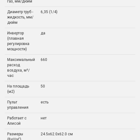
газ, мм/дюйм
Диаметр труб -
6,35 (1/4)
жидкость, мм/
дюйм
Инвертор
да
(плавная
регулировка
мощности)
Максимальный
660
расход
воздуха, м³/
час
На площадь
50
(м2)
Пульт
есть
управления
Работает с
нет
Алисой
Размеры
24.5x62.0x62.0 см
(ВхШхГ)