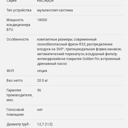
Серия
KMZA(B)A
Тип устройства
мультисплит-система
Мощность
18000
кондиционера
BTU
Особенности
компактные размеры; современный
озонобезопасный фреон R32; распределение
воздуха на 360⁰ ; трапецеидальная форма канавок;
автоматический перезапуск; воздушный фильтр;
антикоррозийное покрытие Golden Fin; встроенный
дренажный насос
WI-FI
опция
Вес нетто
20.0 кг
Гарантия
36
производителя,
мес.
Голосовой
нет
помощник
Диаметр труб -
12,7 (1/2)