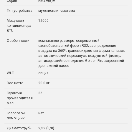
Серия
KMZA(B)A
Тип устройства
мультисплит-система
Мощность
12000
кондиционера
BTU
Особенности
компактные размеры; современный
озонобезопасный фреон R32; распределение
воздуха на 360⁰ ; трапецеидальная форма канавок;
автоматический перезапуск; воздушный фильтр;
антикоррозийное покрытие Golden Fin; встроенный
дренажный насос
WI-FI
опция
Вес нетто
20.0 кг
Гарантия
36
производителя,
мес.
Голосовой
нет
помощник
Диаметр труб -
9,52 (3/8)