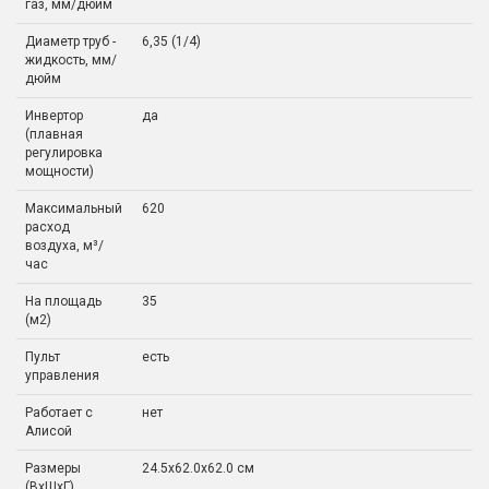
газ, мм/дюйм
Диаметр труб -
6,35 (1/4)
жидкость, мм/
дюйм
Инвертор
да
(плавная
регулировка
мощности)
Максимальный
620
расход
воздуха, м³/
час
На площадь
35
(м2)
Пульт
есть
управления
Работает с
нет
Алисой
Размеры
24.5x62.0x62.0 см
(ВхШхГ)