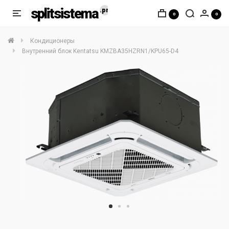
splitsistema
0
0
Кондиционеры
Внутренний блок Kentatsu KMZBA35HZRN1/KPU65-D4