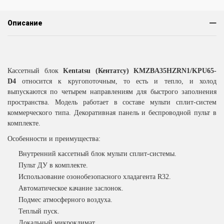
Описание
Кассетный блок
Kentatsu
(Кентатсу)
KMZBA
35
HZRN
1/
KPU
65-
D
4
относится к кругопоточным, то есть и тепло, и холод
выпускаются по четырем направлениям для быстрого заполнения
пространства. Модель работает в составе мульти сплит-систем
коммерческого типа. Декоративная панель и беспроводной пульт в
комплекте.
Особенности и преимущества:
Внутренний кассетный блок мульти сплит-системы.
Пульт ДУ в комплекте.
Использование озонобезопасного хладагента R32.
Автоматическое качание заслонок.
Подмес атмосферного воздуха.
Теплый пуск.
Локальный микроклимат.