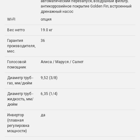
автоматический перезапуск; воздушный фильтр;
антикоррозийное покрытие Golden Fin; встроенный
дренажный насос
WI-FI
опция
Вес нетто
19.0 кг
Гарантия
36
производителя,
мес.
Голосовой
Алиса / Маруся / Салют
помощник
Диаметр труб -
9,52 (3/8)
газ, мм/дюйм
Диаметр труб -
6,35 (1/4)
жидкость, мм/
дюйм
Инвертор
да
(плавная
регулировка
мощности)