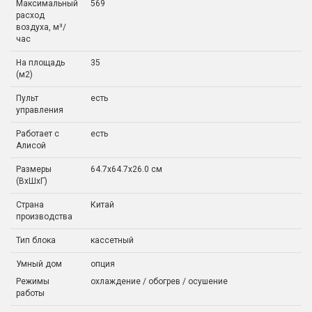
Максимальный
569
расход
воздуха, м³/
час
На площадь
35
(м2)
Пульт
есть
управления
Работает с
есть
Алисой
Размеры
64.7х64.7х26.0 см
(ВхШхГ)
Страна
Китай
производства
Тип блока
кассетный
Умный дом
опция
Режимы
охлаждение / обогрев / осушение
работы