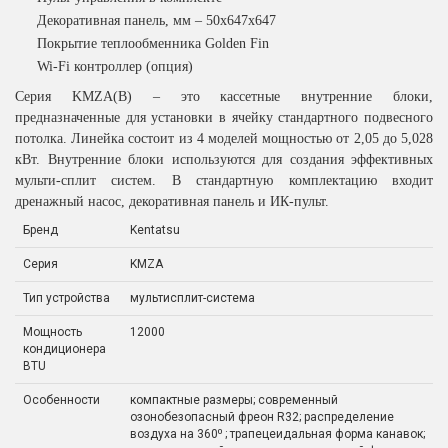
Декоративная панель, мм – 50x647x647
Покрытие теплообменника Golden Fin
Wi-Fi контроллер (опция)
Серия KMZA(B) – это кассетные внутренние блоки,
предназначенные для установки в ячейку стандартного подвесного
потолка. Линейка состоит из 4 моделей мощностью от 2,05 до 5,028
кВт. Внутренние блоки используются для создания эффективных
мульти-сплит систем. В стандартную комплектацию входит
дренажный насос, декоративная панель и ИК-пульт.
Бренд
Kentatsu
Серия
KMZA
Тип устройства
мультисплит-система
Мощность
12000
кондиционера
BTU
Особенности
компактные размеры; современный
озонобезопасный фреон R32; распределение
воздуха на 360⁰ ; трапецеидальная форма канавок;