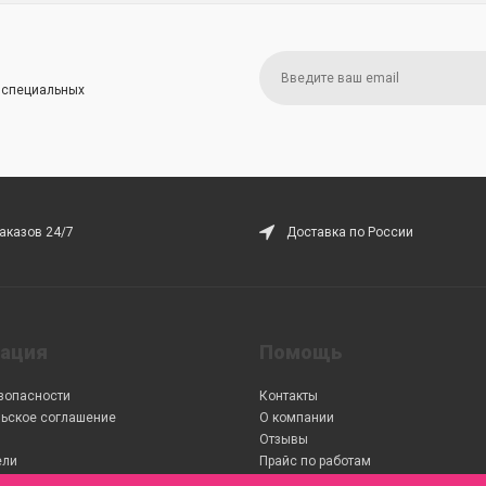
и специальных
аказов 24/7
Доставка по России
ация
Помощь
зопасности
Контакты
ьское соглашение
О компании
Отзывы
ели
Прайс по работам
кидкой