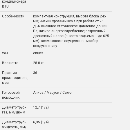
кондиционера
BTU
Особенности
компактная конструкция, высота блока 245
мм; низкий уровень шума при работе от 25
дБА; внешнее статическое давление до 150
Па; низкое энергопотребление; встроенный
дренажный насос (высота подъема – до 625
мм); возможность осуществлять забор
воздуха снизу
WI-FI
опция
Вес нетто
28.0 кг
Гарантия
36
производителя,
мес.
Голосовой
Алиса / Маруся / Салют
помощник
Диаметр труб -
12,7 (1/2)
газ, мм/дюйм
Диаметр труб -
6,35 (1/4)
жидкость, мм/