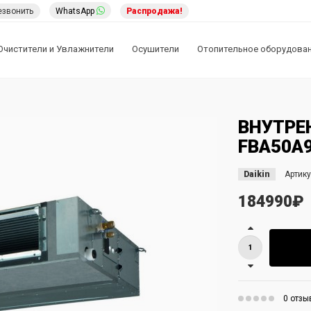
езвонить
WhatsApp
Распродажа!
Очистители и Увлажнители
Осушители
Отопительное оборудова
ВНУТРЕ
FBA50A
Daikin
Артику
184990₽
0 отзы