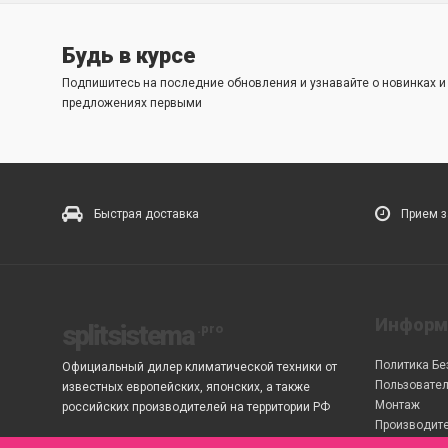
Будь в курсе
Подпишитесь на последние обновления и узнавайте о новинках 
предложениях первыми
Быстрая доставка
Прием з
Информ
splitsistema
Политика Бе
Официальный дилер климатической техники от
Пользовател
известных европейских, японских, а также
Монтаж
российских производителей на территории РФ
Производит
Товары со с