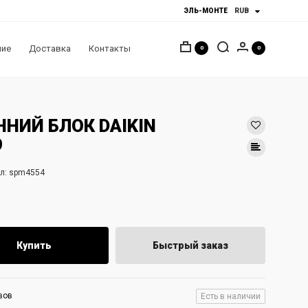
ЭЛЬ-МОНТЕ
ние
Доставка
Контакты
0
0
ННИЙ БЛОК DAIKIN
9
л:
spm4554
Купить
Быстрый заказ
вов
Есть в наличии