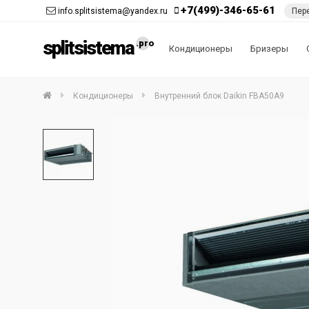
+7(499)-346-65-61
info.splitsistema@yandex.ru
Пер
splitsistema
Кондиционеры
Бризеры
Кондиционеры
Внутренний блок Daikin FBA50A9