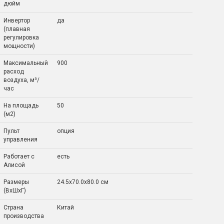
дюйм
Инвертор
да
(плавная
регулировка
мощности)
Максимальный
900
расход
воздуха, м³/
час
На площадь
50
(м2)
Пульт
опция
управления
Работает с
есть
Алисой
Размеры
24.5x70.0x80.0 см
(ВхШхГ)
Страна
Китай
производства