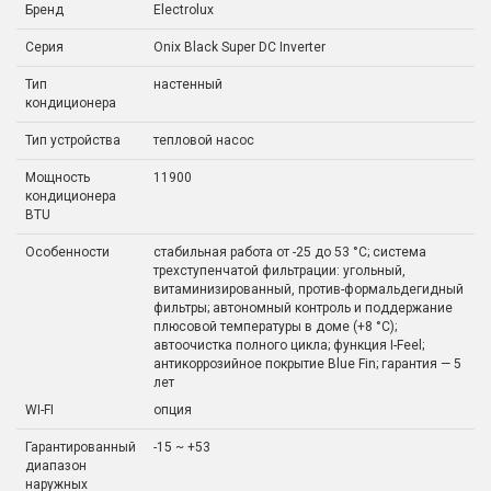
Бренд
Electrolux
Серия
Onix Black Super DC Inverter
Тип
настенный
кондиционера
Тип устройства
тепловой насос
Мощность
11900
кондиционера
BTU
Особенности
стабильная работа от -25 до 53 °C; система
трехступенчатой фильтрации: угольный,
витаминизированный, против-формальдегидный
фильтры; автономный контроль и поддержание
плюсовой температуры в доме (+8 °C);
автоочистка полного цикла; функция I-Feel;
антикоррозийное покрытие Blue Fin; гарантия — 5
лет
WI-FI
опция
Гарантированный
-15 ~ +53
диапазон
наружных