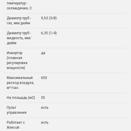
температур -
охлаждение, С
Диаметр труб -
9,53 (3/8)
газ, мм/дюйм
Диаметр труб -
6,35 (1/4)
жидкость, мм/
дюйм
Инвертор
да
(плавная
регулировка
мощности)
Максимальный
650
расход воздуха,
м³/час
На площадь (м2)
35
Пульт
есть
управления
Работает с
есть
Алисой