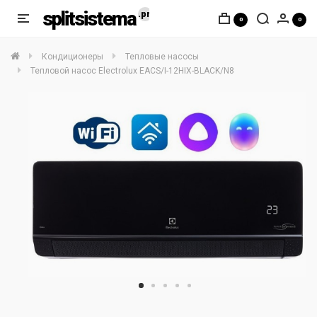
splitsistema
0
0
Кондиционеры
Тепловые насосы
Тепловой насос Electrolux EACS/I-12HIX-BLACK/N8