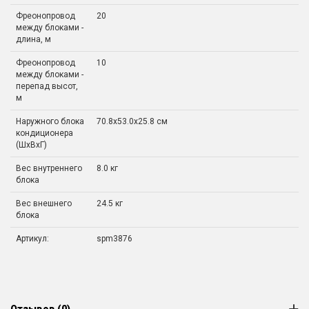
Фреонопровод
20
между блоками -
длина, м
Фреонопровод
10
между блоками -
перепад высот,
м
Наружного блока
70.8x53.0x25.8 см
кондиционера
(ШxВxГ)
Вес внутреннего
8.0 кг
блока
Вес внешнего
24.5 кг
блока
Артикул:
spm3876