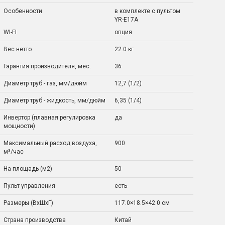
Особенности
в комплекте с пультом
YR-E17A
WI-FI
опция
Вес нетто
22.0 кг
Гарантия производителя, мес.
36
Диаметр труб - газ, мм/дюйм
12,7 (1/2)
Диаметр труб - жидкость, мм/дюйм
6,35 (1/4)
Инвертор (плавная регулировка
да
мощности)
Максимальный расход воздуха,
900
м³/час
На площадь (м2)
50
Пульт управления
есть
Размеры (ВхШхГ)
117.0×18.5×42.0 см
Страна производства
Китай