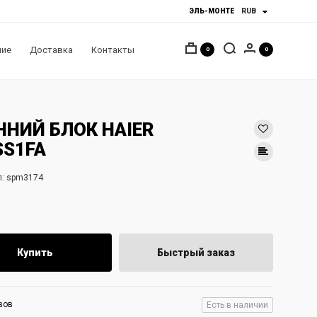
ЭЛЬ-МОНТЕ
ние
Доставка
Контакты
0
0
ННИЙ БЛОК HAIER
SS1FA
:
spm3174
Купить
Быстрый заказ
вов
Есть в наличии