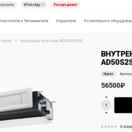
езвонить
WhatsApp
Распродажа!
Очистители и Увлажнители
Осушители
Отопительное оборудова
 блоки
Внутренний блок Haier AD50S2SS1FA
ВНУТРЕ
AD50S2
Haier
Артикул
56500₽
0 отзы