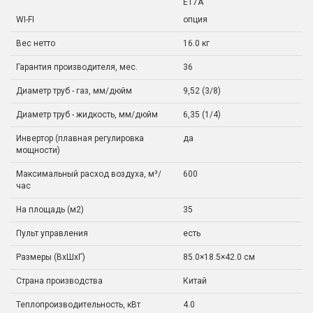
E17A
WI-FI
опция
Вес нетто
16.0 кг
Гарантия производителя, мес.
36
Диаметр труб - газ, мм/дюйм
9,52 (3/8)
Диаметр труб - жидкость, мм/дюйм
6,35 (1/4)
Инвертор (плавная регулировка
да
мощности)
Максимальный расход воздуха, м³/
600
час
На площадь (м2)
35
Пульт управления
есть
Размеры (ВхШхГ)
85.0×18.5×42.0 см
Страна производства
Китай
Теплопроизводительность, кВт
4.0