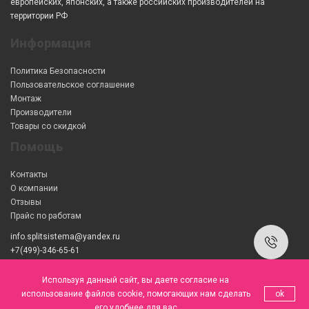
европейских, японских, а также российских производителей на
территории РФ
Информация
Политика Безопасности
Пользовательское соглашение
Монтаж
Производители
Товары со скидкой
Помощь
Контакты
О компании
Отзывы
Прайс по работам
info.splitsistema@yandex.ru
+7(499)-346-65-61
Работаем с 9.00 до 21.00, воскресенье выходной
Используя данный сайт, вы даете согласие на
использование файлов cookie, помогающих нам сделать
ok
его удобнее для вас