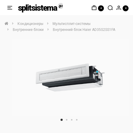
splitsistema
0
0
Кондиционеры
Мультисплит-системы
Внутренние блоки
Внутренний блок Haier AD35S2SS1FA